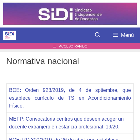
Saltar
al
contenido
Menú
ACCESO RÁPIDO
Normativa nacional
BOE: Orden 923/2019, de 4 de sptiembre, que
establece currículo de TS en Acondicionamiento
Físico.
MEFP: Convocatoria centros que deseen acoger un
docente extranjero en estancia profesional, 19/20.
BOE: RD 300/2019, de 26 de abril, que establece