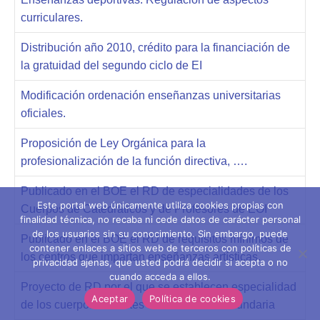
curriculares.
Distribución año 2010, crédito para la financiación de
la gratuidad del segundo ciclo de EI
Modificación ordenación enseñanzas universitarias
oficiales.
Proposición de Ley Orgánica para la
profesionalización de la función directiva, ….
Publicado en el BOE el RD de especialidades de los
Este portal web únicamente utiliza cookies propias con
Cuerpos de Catedráticos y de Profesores de EOI
finalidad técnica, no recaba ni cede datos de carácter personal
de los usuarios sin su conocimiento. Sin embargo, puede
Publicado en el BOE el RD de requisitos mínimos de
contener enlaces a sitios web de terceros con políticas de
los centros que impartan enseñanzas artísticas.
privacidad ajenas, que usted podrá decidir si acepta o no
cuando acceda a ellos.
Proyecto de RD por el que se establecen especialidad
Aceptar
Política de cookies
de los cuerpos docentes de educación secundaria