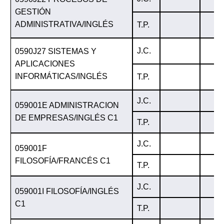
GESTIÓN
ADMINISTRATIVA/INGLÉS
T.P.
J.C.
0590J27 SISTEMAS Y
APLICACIONES
INFORMÁTICAS/INGLÉS
T.P.
J.C.
059001E ADMINISTRACION
DE EMPRESAS/INGLÉS C1
T.P.
J.C.
059001F
FILOSOFÍA/FRANCÉS C1
T.P.
J.C.
059001I FILOSOFÍA/INGLÉS
C1
T.P.