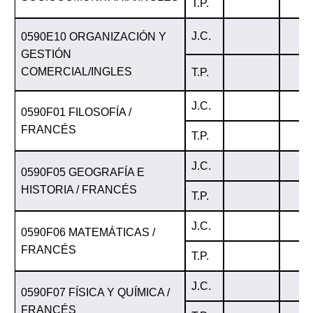
T.P.
J.C.
0590E10 ORGANIZACIÓN Y
GESTIÓN
COMERCIAL/INGLES
T.P.
J.C.
0590F01 FILOSOFÍA /
FRANCÉS
T.P.
J.C.
0590F05 GEOGRAFÍA E
HISTORIA / FRANCÉS
T.P.
J.C.
0590F06 MATEMÁTICAS /
FRANCÉS
T.P.
J.C.
0590F07 FÍSICA Y QUÍMICA /
FRANCÉS