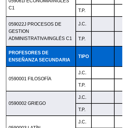
059061I ECONOMÍA/INGLÉS
C1
T.P.
J.C.
059022J PROCESOS DE
GESTION
ADMINISTRATIVA/INGLÉS C1
T.P.
PROFESORES DE
TIPO
ENSEÑANZA SECUNDARIA
J.C.
0590001 FILOSOFÍA
T.P.
J.C.
0590002 GRIEGO
T.P.
J.C.
0590003 LATÍN