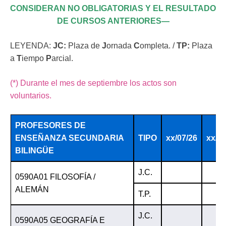
CONSIDERAN NO OBLIGATORIAS Y EL RESULTADO
DE CURSOS ANTERIORES—
LEYENDA:
JC:
Plaza de
J
ornada
C
ompleta. /
TP:
Plaza
a
T
iempo
P
arcial.
(*) Durante el mes de septiembre los actos son
voluntarios.
PROFESORES DE
ENSEÑANZA SECUNDARIA
TIPO
xx/07/26
xx/07
BILINGÜE
J.C.
0590A01 FILOSOFÍA /
ALEMÁN
T.P.
J.C.
0590A05 GEOGRAFÍA E