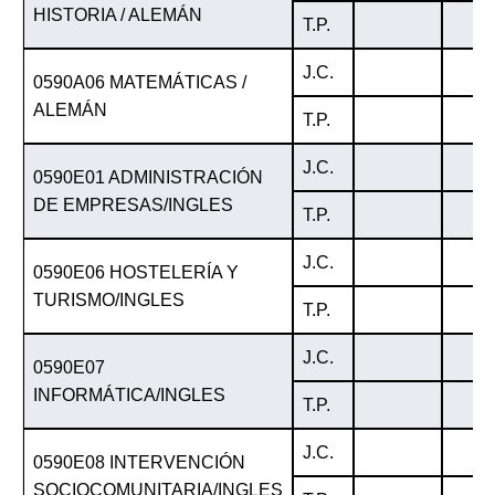
HISTORIA / ALEMÁN
T.P.
J.C.
0590A06 MATEMÁTICAS /
ALEMÁN
T.P.
J.C.
0590E01 ADMINISTRACIÓN
DE EMPRESAS/INGLES
T.P.
J.C.
0590E06 HOSTELERÍA Y
TURISMO/INGLES
T.P.
J.C.
0590E07
INFORMÁTICA/INGLES
T.P.
J.C.
0590E08 INTERVENCIÓN
SOCIOCOMUNITARIA/INGLES