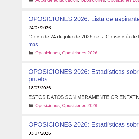
Actos de adjudicación
,
Oposiciones
,
Oposiciones 20
OPOSICIONES 2026: Lista de aspirant
24/07/2026
Orden de 24 de julio de 2026 de la Consejería de
mas
Categorías
Oposiciones
,
Oposiciones 2026
OPOSICIONES 2026: Estadísticas sobre 
prueba.
18/07/2026
ESTOS DATOS SON MERAMENTE ORIENTATI
Categorías
Oposiciones
,
Oposiciones 2026
OPOSICIONES 2026: Estadísticas sobre l
03/07/2026