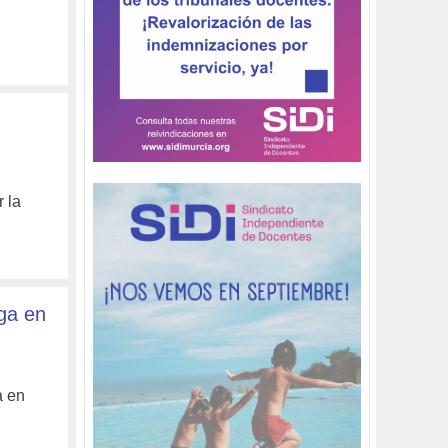
 la
ga en
a en