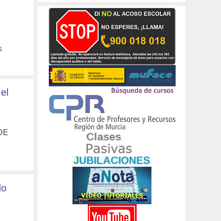
s
el
DE
do