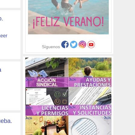
o.
eer
Síguenos
a
ueba.