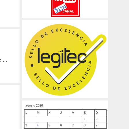
to …
agosto 2026
L
M
X
J
V
S
D
1
2
3
4
5
6
7
8
9