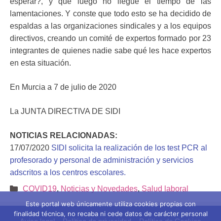
esperar?, y que luego no llegue el tiempo de las
lamentaciones. Y conste que todo esto se ha decidido de
espaldas a las organizaciones sindicales y a los equipos
directivos, creando un comité de expertos formado por 23
integrantes de quienes nadie sabe qué les hace expertos
en esta situación.
En Murcia a 7 de julio de 2020
La JUNTA DIRECTIVA DE SIDI
NOTICIAS RELACIONADAS:
17/07/2020
SIDI solicita la realización de los test PCR al
profesorado y personal de administración y servicios
adscritos a los centros escolares.
Categorías
COVID19
,
Noticias y Novedades
,
Salud laboral
Este portal web únicamente utiliza cookies propias con
finalidad técnica, no recaba ni cede datos de carácter personal