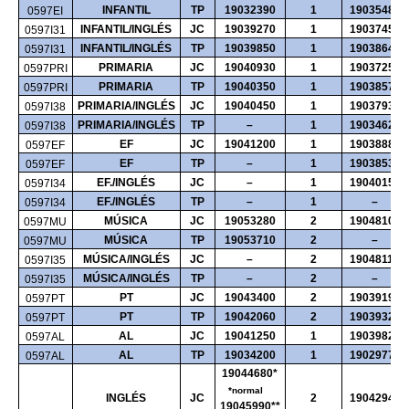
INFANTIL
TP
19032390
1
19035480
0597EI
INFANTIL/INGLÉS
JC
19039270
1
19037450
0597I31
INFANTIL/INGLÉS
TP
19039850
1
19038640
0597I31
PRIMARIA
JC
19040930
1
19037250
0597PRI
PRIMARIA
TP
19040350
1
19038570
0597PRI
PRIMARIA/INGLÉS
JC
19040450
1
19037930
0597I38
PRIMARIA/INGLÉS
TP
–
1
19034620
0597I38
EF
JC
19041200
1
19038880
0597EF
EF
TP
–
1
19038530
0597EF
EF./INGLÉS
JC
–
1
19040150
0597I34
EF./INGLÉS
TP
–
1
–
0597I34
MÚSICA
JC
19053280
2
19048100
0597MU
MÚSICA
TP
19053710
2
–
0597MU
MÚSICA/INGLÉS
JC
–
2
19048110
0597I35
MÚSICA/INGLÉS
TP
–
2
–
0597I35
PT
JC
19043400
2
19039190
0597PT
PT
TP
19042060
2
19039320
0597PT
AL
JC
19041250
1
19039820
0597AL
AL
TP
19034200
1
19029770
0597AL
19044680*
*normal
INGLÉS
JC
2
19042940
19045990**