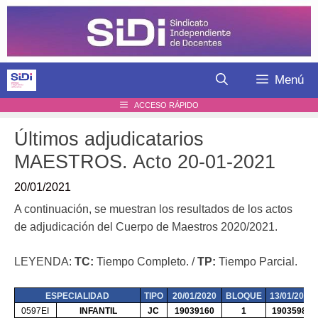
Saltar
al
contenido
Menú
ACCESO RÁPIDO
Últimos adjudicatarios
MAESTROS. Acto 20-01-2021
20/01/2021
A continuación, se muestran los resultados de los actos
de adjudicación del Cuerpo de Maestros 2020/2021.
LEYENDA:
TC:
Tiempo Completo. /
TP:
Tiempo Parcial.
ESPECIALIDAD
TIPO
20/01/2020
BLOQUE
13/01/2020
0597EI
INFANTIL
JC
19039160
1
19035980