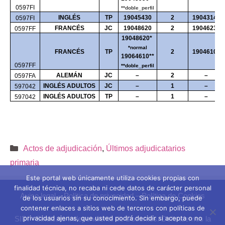
0597FI
**doble_perfil
INGLÉS
TP
19045430
2
19043140
0597FI
FRANCÉS
JC
19048620
2
19046230
0597FF
19048620*
*normal
FRANCÉS
TP
2
19046100
19064610**
0597FF
**doble_perfil
ALEMÁN
JC
–
2
–
0597FA
INGLÉS ADULTOS
JC
–
1
–
597042
INGLÉS ADULTOS
TP
–
1
–
597042
Categorías
Actos de adjudicación
,
Últimos adjudicatarios
primaria
Este portal web únicamente utiliza cookies propias con
finalidad técnica, no recaba ni cede datos de carácter personal
Aviso legal
–
Política de privacidad
–
Política de Cookies
de los usuarios sin su conocimiento. Sin embargo, puede
contener enlaces a sitios web de terceros con políticas de
privacidad ajenas, que usted podrá decidir si acepta o no
SIDI - Sindicato Independiente de Docentes. Defendemos la