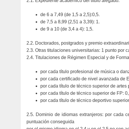
2.1. Expediente académico del título alegado:
de 6 a 7,49 (de 1,5 a 2,5):0,5.
de 7,5 a 8,99 (2,51 a 3,39): 1.
de 9 a 10 (de 3,4 a 4): 1,5.
2.2. Doctorados, postgrados y premio extraordinari
2.3. Otras titulaciones universitarias: 1 punto por 
2.4. Titulaciones de Régimen Especial y de Forma
por cada título profesional de música o danz
por cada certificado de nivel avanzada de E
por cada título de técnico superior de artes 
por cada título de técnico superior de FP: 0,
por cada título de técnico deportivo superior
2.5. Dominio de idiomas extranjeros: por cada c
puntuación conseguida
por el mismo idioma en el 2.4 y en el 2.5 no son a