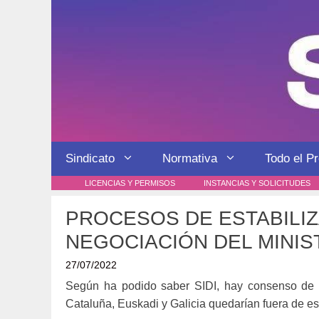
Saltar
al
contenido
Sindicato
Normativa
Todo el P
LICENCIAS Y PERMISOS
INSTANCIAS Y SOLICITUDES
PROCESOS DE ESTABILIZ
NEGOCIACIÓN DEL MINIST
27/07/2022
Según ha podido saber SIDI, hay consenso de to
Cataluña, Euskadi y Galicia quedarían fuera de e