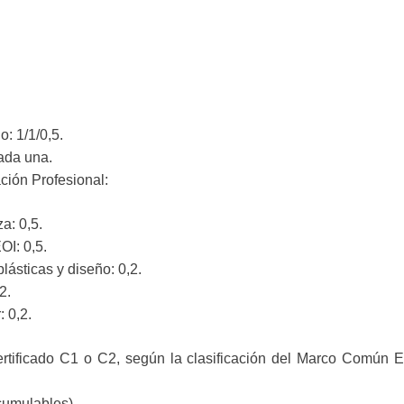
o: 1/1/0,5.
cada una.
ción Profesional:
a: 0,5.
OI: 0,5.
plásticas y diseño: 0,2.
2.
: 0,2.
ertificado C1 o C2, según la clasificación del Marco Común 
cumulables).