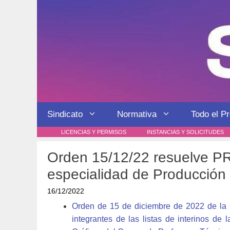
Saltar
al
contenido
Sindicato
Normativa
Todo el P
LICENCIAS Y PERMISOS
INSTANCIAS Y SOLICITUDES
Orden 15/12/22 resuelve P
especialidad de Producción 
16/12/2022
Orden de 15 de diciembre de 2022 de la C
integrantes de las listas de interinos d