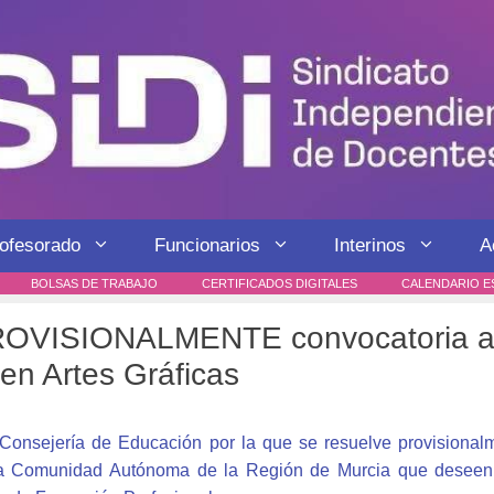
rofesorado
Funcionarios
Interinos
A
BOLSAS DE TRABAJO
CERTIFICADOS DIGITALES
CALENDARIO E
ROVISIONALMENTE convocatoria act
en Artes Gráficas
onsejería de Educación por la que se resuelve provisionalm
e la Comunidad Autónoma de la Región de Murcia que deseen 