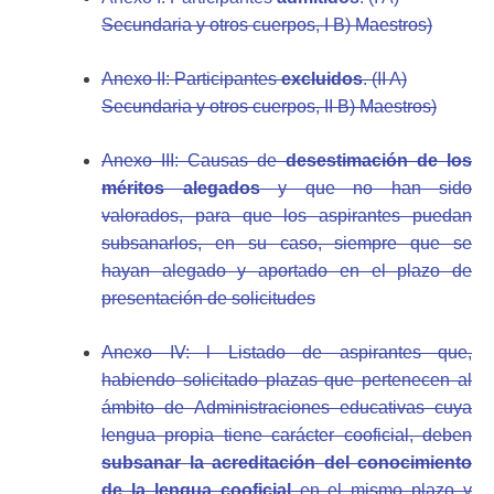
Secundaria y otros cuerpos, I B) Maestros)
Anexo II: Participantes
excluidos
. (II A)
Secundaria y otros cuerpos, II B) Maestros)
Anexo III: Causas de
desestimación de los
méritos alegados
y que no han sido
valorados, para que los aspirantes puedan
subsanarlos, en su caso, siempre que se
hayan alegado y aportado en el plazo de
presentación de solicitudes
Anexo IV: l Listado de aspirantes que,
habiendo solicitado plazas que pertenecen al
ámbito de Administraciones educativas cuya
lengua propia tiene carácter cooficial, deben
subsanar la acreditación del conocimiento
de la lengua cooficial
en el mismo plazo y