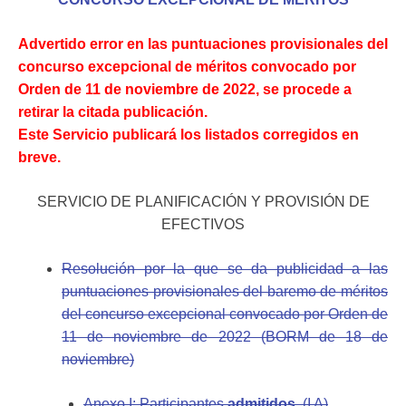
Advertido error en las puntuaciones provisionales del
concurso excepcional de méritos convocado por
Orden de 11 de noviembre de 2022, se procede a
retirar la citada publicación.
Este Servicio publicará los listados corregidos en
breve.
SERVICIO DE PLANIFICACIÓN Y PROVISIÓN DE
EFECTIVOS
Resolución por la que se da publicidad a las
puntuaciones provisionales del baremo de méritos
del concurso excepcional convocado por Orden de
11 de noviembre de 2022 (BORM de 18 de
noviembre)
Anexo I:
Participantes
admitidos
.
(I A)