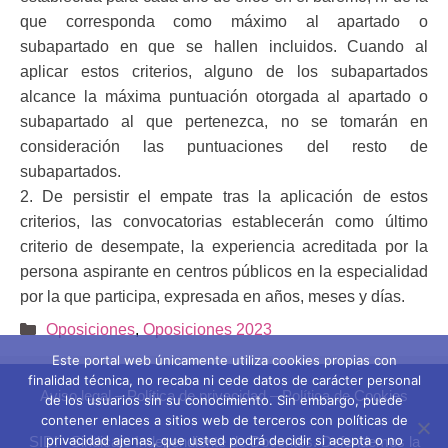
que corresponda como máximo al apartado o
subapartado
en que se hallen incluidos. Cuando al
aplicar estos criterios, alguno de los
subapartados
alcance la máxima puntuación otorgada al apartado o
subapartado
al que pertenezca, no se tomarán en
consideración las puntuaciones del resto de
subapartados.
2. De persistir el empate tras la aplicación de estos
criterios, las convocatorias
establecerán como último
criterio de desempate, la experiencia acreditada por la
persona aspirante en centros públicos en la especialidad
por la que participa,
expresada en años, meses y días.
Categorías
Oposiciones
,
Oposiciones 2023
Este portal web únicamente utiliza cookies propias con
finalidad técnica, no recaba ni cede datos de carácter personal
Aviso legal
–
Política de privacidad
–
Política de Cookies
de los usuarios sin su conocimiento. Sin embargo, puede
contener enlaces a sitios web de terceros con políticas de
privacidad ajenas, que usted podrá decidir si acepta o no
SIDI - Sindicato Independiente de Docentes. Defendemos la