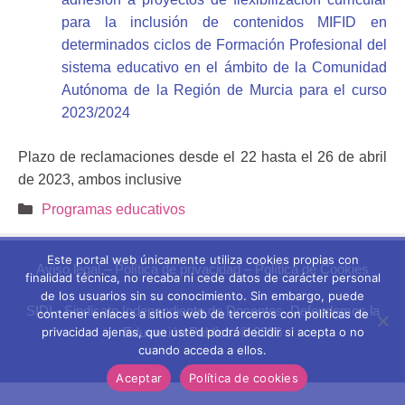
para la inclusión de contenidos MIFID
en
determinados ciclos de Formación Profesional del
sistema educativo en el ámbito de la Comunidad
Autónoma de la Región de Murcia para el curso
2023/2024
Plazo de reclamaciones desde el 22 hasta el 26 de abril
de 2023, ambos inclusive
Categorías
Programas educativos
Este portal web únicamente utiliza cookies propias con
Aviso legal
–
Política de privacidad
–
Política de Cookies
finalidad técnica, no recaba ni cede datos de carácter personal
de los usuarios sin su conocimiento. Sin embargo, puede
SIDI - Sindicato Independiente de Docentes. Defendemos la
contener enlaces a sitios web de terceros con políticas de
privacidad ajenas, que usted podrá decidir si acepta o no
Educación Pública. © 2026
cuando acceda a ellos.
Aceptar
Política de cookies