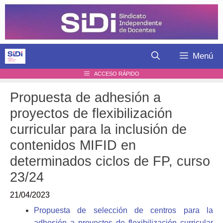
Saltar
al
contenido
Menú
ACCESO RÁPIDO
Propuesta de adhesión a
proyectos de flexibilización
curricular para la inclusión de
contenidos MIFID en
determinados ciclos de FP, curso
23/24
21/04/2023
Propuesta de selección de centros para la
adhesión a proyectos de flexibilización curricular