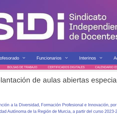
rofesorado
Funcionarios
Interinos
A
BOLSAS DE TRABAJO
CERTIFICADOS DIGITALES
CALENDARIO E
antación de aulas abiertas especial
ción a la Diversidad, Formación Profesional e Innovación, por 
dad Autónoma de la Región de Murcia, a partir del curso 2023-