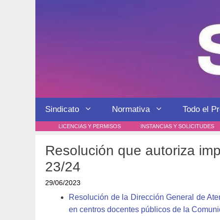
Saltar
al
contenido
Sindicato
Normativa
Todo el P
LICENCIAS Y PERMISOS
INSTANCIAS Y SOLICITUDES
Resolución que autoriza impl
23/24
29/06/2023
Resolución de la Dirección General de Aten
en centros docentes públicos de la Comuni