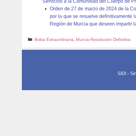
Servicios a la Comunidad del Cuerpo de P
Orden de 27 de marzo de 2024 de la Co
por la que se resuelve definitivamente 
Región de Murcia que deseen impartir 
Categorías
Bolsa Extraordinaria
,
Murcia-Resolución Definitiva
SIDI - S