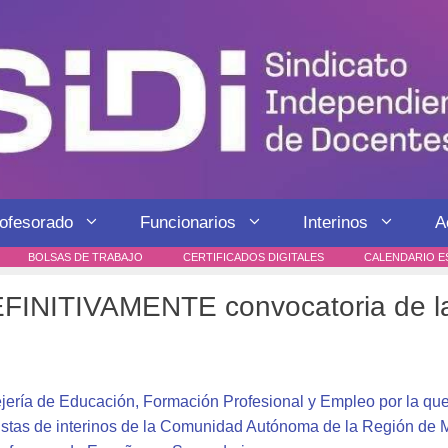
rofesorado
Funcionarios
Interinos
A
BOLSAS DE TRABAJO
CERTIFICADOS DIGITALES
CALENDARIO E
FINITIVAMENTE convocatoria de la 
ería de Educación, Formación Profesional y Empleo por la que 
listas de interinos de la Comunidad Autónoma de la Región de M