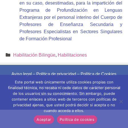
en su caso, desestimadas, para la impartición del
Programa de Profundización en Lenguas
Extranjeras por el personal interino del Cuerpo de
Profesores de Enseñanza Secundaria y
Profesores Especialistas en Sectores Singulares
de Formación Profesional
Categorías
Habilitación Bilingüe
,
Habilitaciones
Aviso legal
–
Política de privacidad
–
Política de Cookies
Este portal web únicamente utiliza cookies propias con
SIDI - Sindicato Independiente de Docentes. Defendemos la
finalidad técnica, no recaba ni cede datos de carácter personal
de los usuarios sin su conocimiento. Sin embargo, puede
Educación Pública. © 2026
contener enlaces a sitios web de terceros con políticas de
privacidad ajenas, que usted podrá decidir si acepta o no
cuando acceda a ellos.
Aceptar
Política de cookies