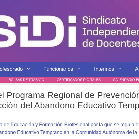
rofesorado
Funcionarios
Interinos
A
BOLSAS DE TRABAJO
CERTIFICADOS DIGITALES
CALENDARIO E
el Programa Regional de Prevención
cción del Abandono Educativo Tem
a de Educación y Formación Profesional por la que se regula 
bandono Educativo Temprano en la Comunidad Autónoma de la 