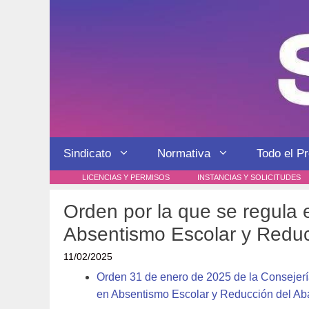
Saltar
al
contenido
Sindicato
Normativa
Todo el P
LICENCIAS Y PERMISOS
INSTANCIAS Y SOLICITUDES
Orden por la que se regula 
Absentismo Escolar y Redu
11/02/2025
Orden 31 de enero de 2025 de la Consejerí
en Absentismo Escolar y Reducción del A