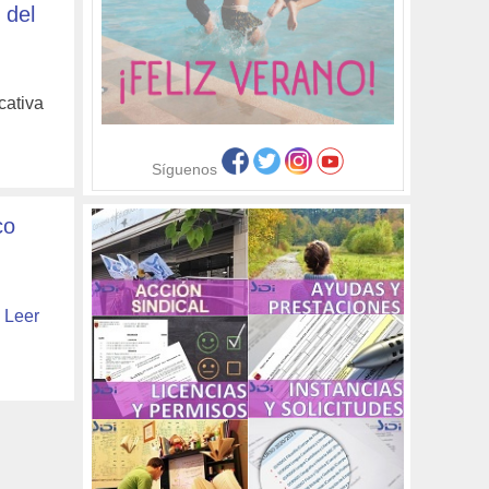
 del
cativa
Síguenos
co
…
Leer