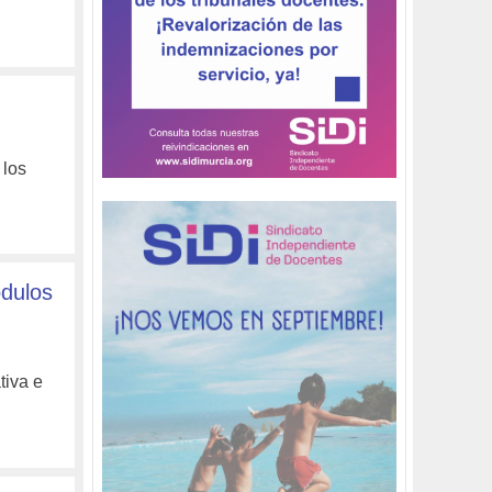
 los
ódulos
tiva e