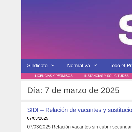
Saltar
al
contenido
Sindicato
Normativa
Todo el P
LICENCIAS Y PERMISOS
INSTANCIAS Y SOLICITUDES
Día:
7 de marzo de 2025
SIDI – Relación de vacantes y sustitucio
07/03/2025
07/03/2025 Relación vacantes sin cubrir secundari