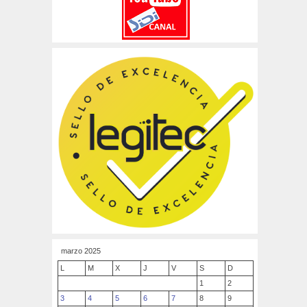
marzo 2025
L
M
X
J
V
S
D
1
2
3
4
5
6
7
8
9