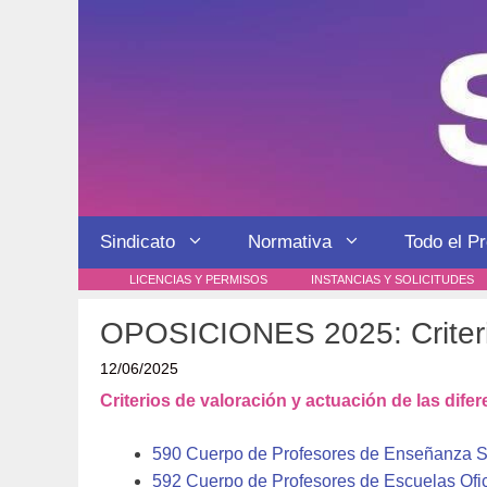
Saltar
al
contenido
Sindicato
Normativa
Todo el P
LICENCIAS Y PERMISOS
INSTANCIAS Y SOLICITUDES
OPOSICIONES 2025: Criterio
12/06/2025
Criterios de valoración y actuación de las dife
590 Cuerpo de Profesores de Enseñanza 
592 Cuerpo de Profesores de Escuelas Ofic