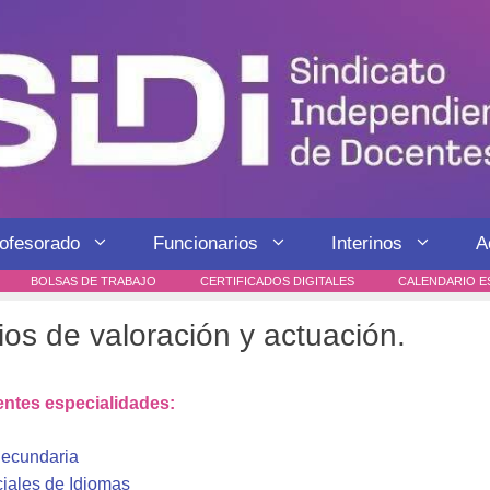
rofesorado
Funcionarios
Interinos
A
BOLSAS DE TRABAJO
CERTIFICADOS DIGITALES
CALENDARIO E
s de valoración y actuación.
rentes especialidades:
Secundaria
iales de Idiomas