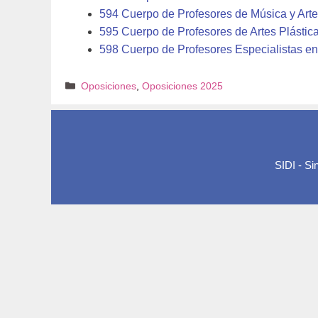
594 Cuerpo de Profesores de Música y Art
595 Cuerpo de Profesores de Artes Plástic
598 Cuerpo de Profesores Especialistas en
Categorías
Oposiciones
,
Oposiciones 2025
SIDI - S