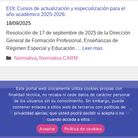
EOI: Cursos de actualización y especialización para el
año académico 2025-2026.
18/09/2025
Resolución de 17 de septiembre de 2025 de la Dirección
General de Formación Profesional, Enseñanzas de
Régimen Especial y Educación …
Leer mas
Categorías
Normativa
,
Normativa CARM
Este portal web únicamente utiliza cookies propias con
finalidad técnica, no recaba ni cede datos de carácter personal
Aviso legal
–
Política de privacidad
–
Política de Cookies
de los usuarios sin su conocimiento. Sin embargo, puede
contener enlaces a sitios web de terceros con políticas de
SIDI - Sindicato Independiente de Docentes. Defendemos la
privacidad ajenas, que usted podrá decidir si acepta o no
cuando acceda a ellos.
Educación Pública. © 2026
Aceptar
Política de cookies