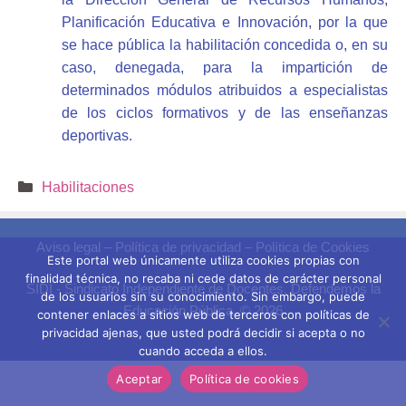
Planificación Educativa e Innovación, por la que
se hace pública la habilitación concedida o, en su
caso, denegada, para la impartición de
determinados módulos atribuidos a especialistas
de los ciclos formativos y de las enseñanzas
deportivas.
Categorías
Habilitaciones
Aviso legal
–
Política de privacidad
–
Política de Cookies
Este portal web únicamente utiliza cookies propias con
finalidad técnica, no recaba ni cede datos de carácter personal
SIDI - Sindicato Independiente de Docentes. Defendemos la
de los usuarios sin su conocimiento. Sin embargo, puede
Educación Pública. © 2026
contener enlaces a sitios web de terceros con políticas de
privacidad ajenas, que usted podrá decidir si acepta o no
cuando acceda a ellos.
Aceptar
Política de cookies