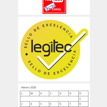
febrero 2026
L
M
X
J
V
S
D
1
2
3
4
5
6
7
8