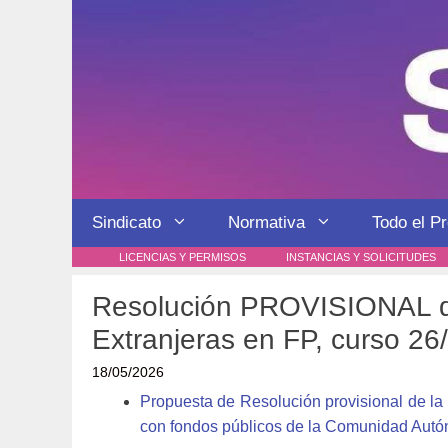
Saltar
al
contenido
Sindicato
Normativa
Todo el P
LICENCIAS Y PERMISOS
INSTANCIAS Y SOLICITUDES
Resolución PROVISIONAL de
Extranjeras en FP, curso 26
18/05/2026
Propuesta de Resolución provisional de la 
con fondos públicos de la Comunidad Autó