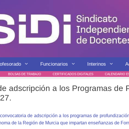
rofesorado
Funcionarios
Interinos
A
BOLSAS DE TRABAJO
CERTIFICADOS DIGITALES
CALENDARIO E
 adscripción a los Programas de 
/27.
convocatoria de adscripción a los programas de profundización
noma de la Región de Murcia que impartan enseñanzas de Form