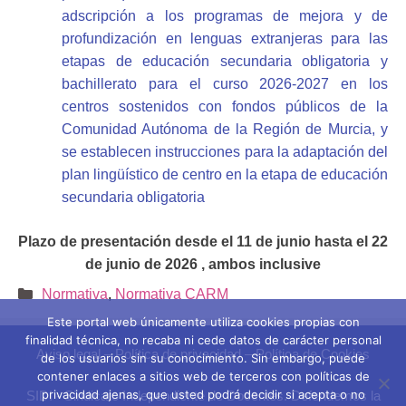
adscripción a los programas de mejora y de
profundización en lenguas extranjeras para las
etapas de educación secundaria obligatoria y
bachillerato para el curso 2026-2027 en los
centros sostenidos con fondos públicos de la
Comunidad Autónoma de la Región de Murcia, y
se establecen instrucciones para la adaptación del
plan lingüístico de centro en la etapa de educación
secundaria obligatoria
Plazo de presentación desde el 11 de junio hasta el 22
de junio de 2026 , ambos inclusive
Categorías
Normativa
,
Normativa CARM
Este portal web únicamente utiliza cookies propias con
finalidad técnica, no recaba ni cede datos de carácter personal
Aviso legal
–
Política de privacidad
–
Política de Cookies
de los usuarios sin su conocimiento. Sin embargo, puede
contener enlaces a sitios web de terceros con políticas de
privacidad ajenas, que usted podrá decidir si acepta o no
SIDI - Sindicato Independiente de Docentes. Defendemos la