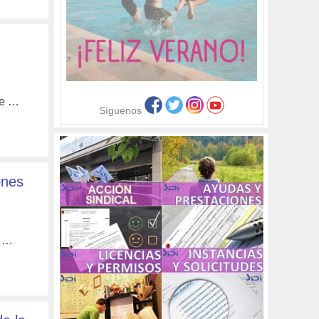
te …
Síguenos
ones
e …