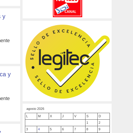
 y
mente
ca y
mente
agosto 2026
L
M
X
J
V
S
D
1
2
3
4
5
6
7
8
9
e