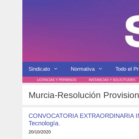
Saltar
al
contenido
Sindicato
Normativa
Todo el P
LICENCIAS Y PERMISOS
INSTANCIAS Y SOLICITUDES
Murcia-Resolución Provision
CONVOCATORIA EXTRAORDINARIA INT
Tecnología.
20/10/2020