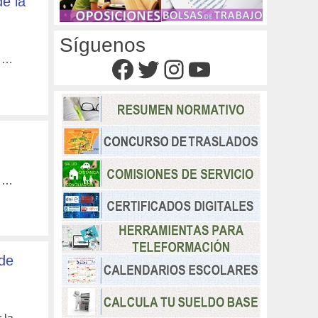
e la
Síguenos
e …
Facebook
Twitter
Instagram
YouTube
e …
de