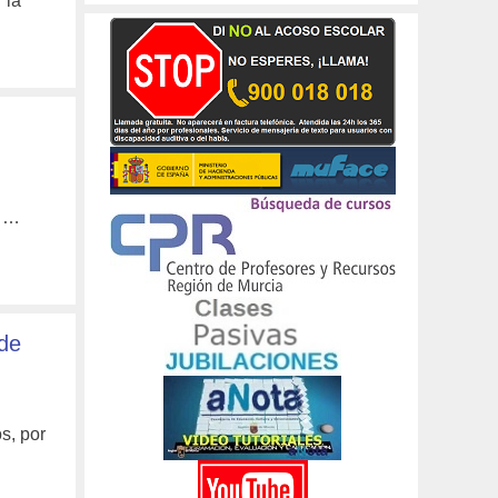
 la
e …
de
s, por