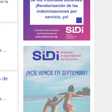
or la
e
te …
s de
te …