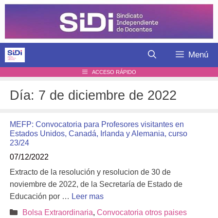
Saltar
al
contenido
Menú
ACCESO RÁPIDO
Día:
7 de diciembre de 2022
MEFP: Convocatoria para Profesores visitantes en
Estados Unidos, Canadá, Irlanda y Alemania, curso
23/24
07/12/2022
Extracto de la resolución y resolucion de 30 de
noviembre de 2022, de la Secretaría de Estado de
Educación por …
Leer mas
Categorías
Bolsa Extraordinaria
,
Convocatoria otros paises