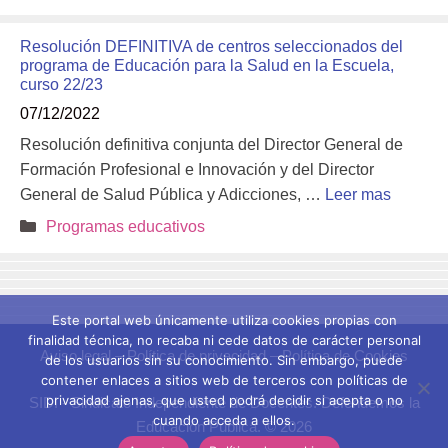
Resolución DEFINITIVA de centros seleccionados del
programa de Educación para la Salud en la Escuela,
curso 22/23
07/12/2022
Resolución definitiva conjunta del Director General de
Formación Profesional e Innovación y del Director
General de Salud Pública y Adicciones, …
Leer mas
Categorías
Programas educativos
Este portal web únicamente utiliza cookies propias con
finalidad técnica, no recaba ni cede datos de carácter personal
Aviso legal
–
Política de privacidad
–
Política de Cookies
de los usuarios sin su conocimiento. Sin embargo, puede
contener enlaces a sitios web de terceros con políticas de
privacidad ajenas, que usted podrá decidir si acepta o no
SIDI - Sindicato Independiente de Docentes. Defendemos la
cuando acceda a ellos.
Educación Pública. © 2026