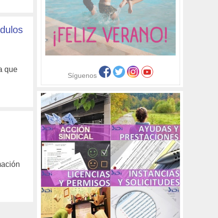
ódulos
a que
Síguenos
mación