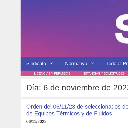
Saltar
al
contenido
Sindicato
Normativa
Todo el P
LICENCIAS Y PERMISOS
INSTANCIAS Y SOLICITUDES
Día:
6 de noviembre de 202
Orden del 06/11/23 de seleccionados del
de Equipos Térmicos y de Fluidos
06/11/2023