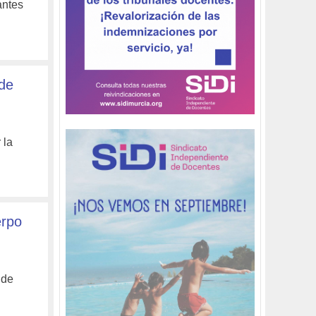
antes
 de
 la
erpo
 de