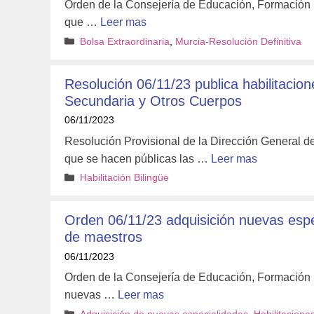
Orden de la Consejería de Educación, Formación P
que …
Leer mas
Categorías
Bolsa Extraordinaria
,
Murcia-Resolución Definitiva
Resolución 06/11/23 publica habilitaci
Secundaria y Otros Cuerpos
06/11/2023
Resolución Provisional de la Dirección General d
que se hacen públicas las …
Leer mas
Categorías
Habilitación Bilingüe
Orden 06/11/23 adquisición nuevas esp
de maestros
06/11/2023
Orden de la Consejería de Educación, Formación P
nuevas …
Leer mas
Categorías