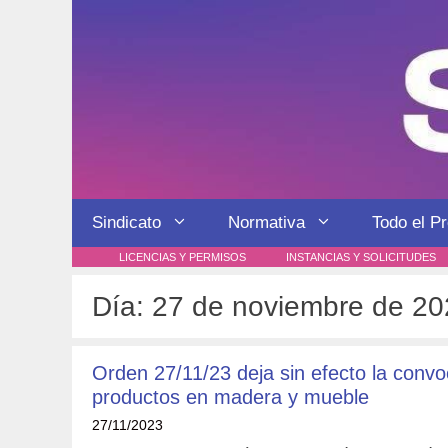
Saltar
al
contenido
Sindicato
Normativa
Todo el P
LICENCIAS Y PERMISOS
INSTANCIAS Y SOLICITUDES
Día:
27 de noviembre de 20
Orden 27/11/23 deja sin efecto la convoc
productos en madera y mueble
27/11/2023