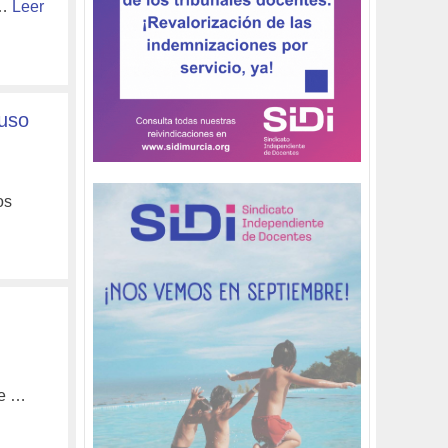
 …
Leer
buso
os
se …