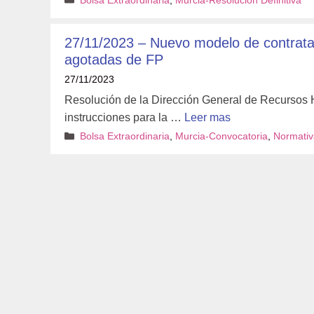
Bolsa Extraordinaria
,
Murcia-Resolución Definitiva
27/11/2023 – Nuevo modelo de contrataci
agotadas de FP
27/11/2023
Resolución de la Dirección General de Recursos H
instrucciones para la …
Leer mas
Categorías
Bolsa Extraordinaria
,
Murcia-Convocatoria
,
Normativ