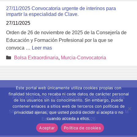
27/11/2025 Convocatoria urgente de interinos para
impartir la especialidad de Clave.
27/11/2025
Orden de 26 de noviembre de 2025 de la Consejería de
Educación y Formación Profesional por la que se
convoca …
Leer mas
Categorías
Bolsa Extraordinaria
,
Murcia-Convocatoria
Este portal web únicamente utiliza cookies propias con
finalidad técnica, no recaba ni cede datos de carácter personal
Aviso legal
–
Política de privacidad
–
Política de Cookies
de los usuarios sin su conocimiento. Sin embargo, puede
contener enlaces a sitios web de terceros con políticas de
SIDI - Sindicato Independiente de Docentes. Defendemos la
privacidad ajenas, que usted podrá decidir si acepta o no
cuando acceda a ellos.
Educación Pública. © 2026
Aceptar
Política de cookies