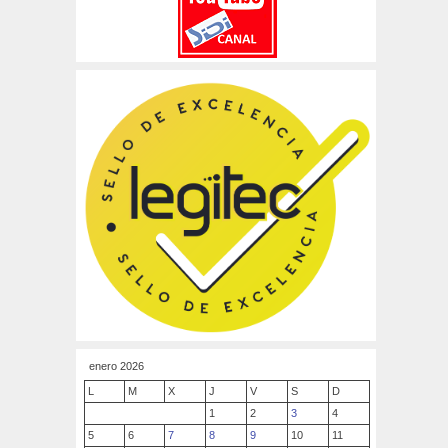
enero 2026
L
M
X
J
V
S
D
1
2
3
4
5
6
7
8
9
10
11