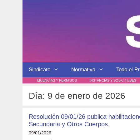
Saltar
al
contenido
Sindicato
Normativa
Todo el P
LICENCIAS Y PERMISOS
INSTANCIAS Y SOLICITUDES
Día:
9 de enero de 2026
Resolución 09/01/26 publica habilitaci
Secundaria y Otros Cuerpos.
09/01/2026