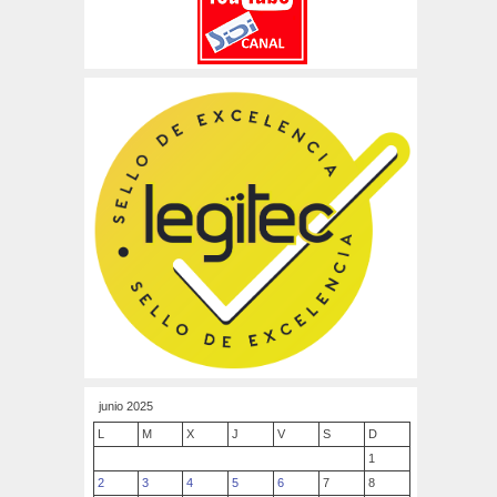
junio 2025
L
M
X
J
V
S
D
1
2
3
4
5
6
7
8