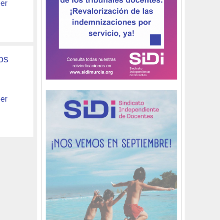
er
os
er