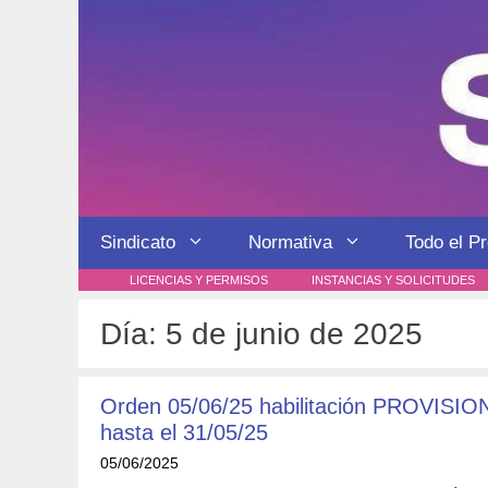
Saltar
al
contenido
Sindicato
Normativa
Todo el P
LICENCIAS Y PERMISOS
INSTANCIAS Y SOLICITUDES
Día:
5 de junio de 2025
Orden 05/06/25 habilitación PROVISIO
hasta el 31/05/25
05/06/2025