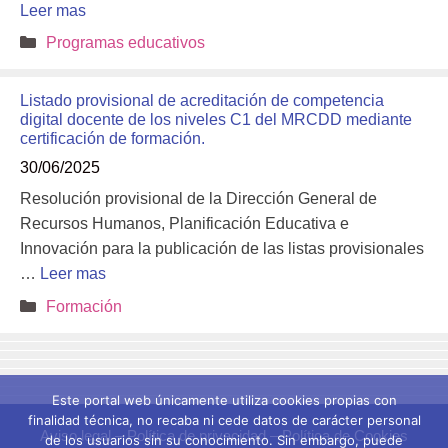
Leer mas
Categorías
Programas educativos
Listado provisional de acreditación de competencia
digital docente de los niveles C1 del MRCDD mediante
certificación de formación.
30/06/2025
Resolución provisional de la Dirección General de
Recursos Humanos, Planificación Educativa e
Innovación para la publicación de las listas provisionales
…
Leer mas
Categorías
Formación
Este portal web únicamente utiliza cookies propias con
finalidad técnica, no recaba ni cede datos de carácter personal
Aviso legal
–
Política de privacidad
–
Política de Cookies
de los usuarios sin su conocimiento. Sin embargo, puede