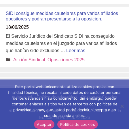
SIDI consigue medidas cautelares para varios afiliados
opositores y podrán presentarse a la oposición.
18/06/2025
El Servicio Jurídico del Sindicato SIDI ha conseguido
medidas cautelares en el juzgado para varios afiliados
que habían sido excluidos …
Leer mas
Categorías
Acción Sindical
,
Oposiciones 2025
Este portal web únicamente utiliza cookies propias con
finalidad técnica, no recaba ni cede datos de carácter personal
Aviso legal
–
Política de privacidad
–
Política de Cookies
de los usuarios sin su conocimiento. Sin embargo, puede
contener enlaces a sitios web de terceros con políticas de
privacidad ajenas, que usted podrá decidir si acepta o no
SIDI - Sindicato Independiente de Docentes. Defendemos la
cuando acceda a ellos.
Educación Pública. © 2026
Aceptar
Política de cookies