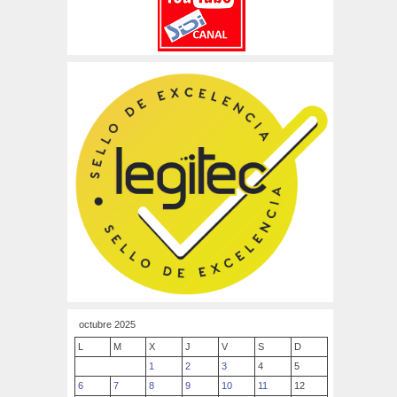
octubre 2025
L
M
X
J
V
S
D
1
2
3
4
5
6
7
8
9
10
11
12