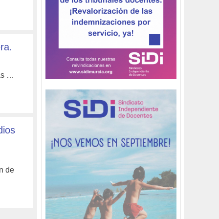
ra.
tas …
dios
ón de