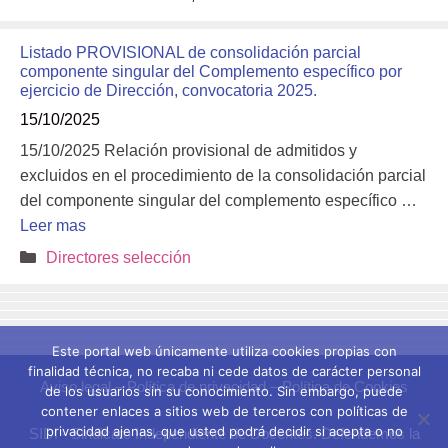
Listado PROVISIONAL de consolidación parcial
componente singular del Complemento específico por
ejercicio de Dirección, convocatoria 2025.
15/10/2025
15/10/2025 Relación provisional de admitidos y
excluidos en el procedimiento de la consolidación parcial
del componente singular del complemento específico …
Leer mas
Categorías
Directores selección
Este portal web únicamente utiliza cookies propias con
finalidad técnica, no recaba ni cede datos de carácter personal
Aviso legal
–
Política de privacidad
–
Política de Cookies
de los usuarios sin su conocimiento. Sin embargo, puede
contener enlaces a sitios web de terceros con políticas de
privacidad ajenas, que usted podrá decidir si acepta o no
SIDI - Sindicato Independiente de Docentes. Defendemos la