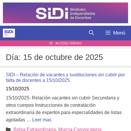
Saltar
al
contenido
Menú
ACCESO RÁPIDO
Día:
15 de octubre de 2025
SIDI – Relación de vacantes y sustituciones sin cubrir por
falta de docentes a 15/10/2025.
15/10/2025
15/10/2025- Relación vacantes sin cubrir Secundaria y
otros cuerpos Instrucciones de contratación
extraordinaria de expertos para especialidades de listas
agotadas …
Leer mas
Categorías
Bolsa Extraordinaria
,
Murcia-Convocatoria